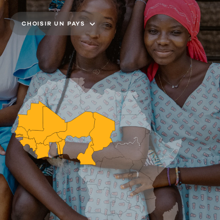
CHOISIR UN PAYS
BÉNIN
BURKINA FASO
CAMEROUN
CÔTE D'IVOIRE
THE GAMBIA
GUINÉE
MALI
MAURITANIE
NIGER
SÉNÉGAL
TCHAD
TOGO