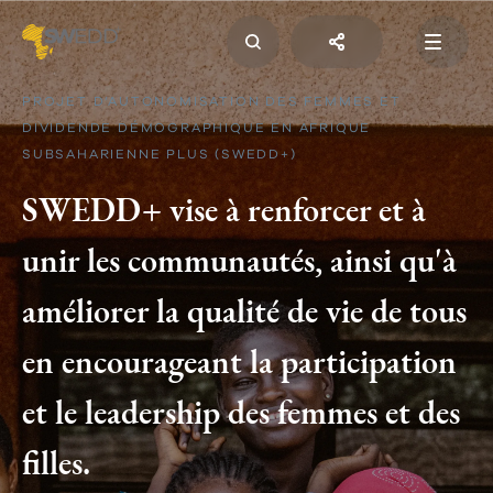
Aller
au
contenu
principal
Main
navigation
PROJET D’AUTONOMISATION DES FEMMES ET
DIVIDENDE DÉMOGRAPHIQUE EN AFRIQUE
SUBSAHARIENNE PLUS (SWEDD+)
SWEDD+ vise à renforcer et à
unir les communautés, ainsi qu'à
améliorer la qualité de vie de tous
en encourageant la participation
et le leadership des femmes et des
filles.