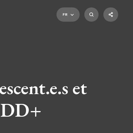
FR
scent.e.s et
WEDD+