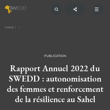
Skip
to
main
content
Main
navigation
HOME
PUBLICATION
Rapport Annuel 2022 du
SWEDD : autonomisation
des femmes et renforcement
de la résilience au Sahel