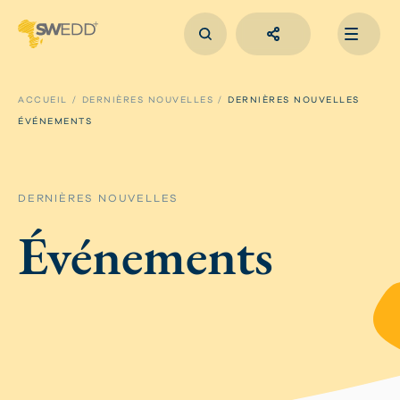
Aller
au
contenu
principal
Main
navigation
ACCUEIL
DERNIÈRES NOUVELLES
DERNIÈRES NOUVELLES
ÉVÉNEMENTS
DERNIÈRES NOUVELLES
Événements