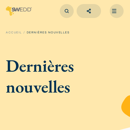
Aller
au
contenu
principal
Main
navigation
ACCUEIL
DERNIÈRES NOUVELLES
Dernières
nouvelles