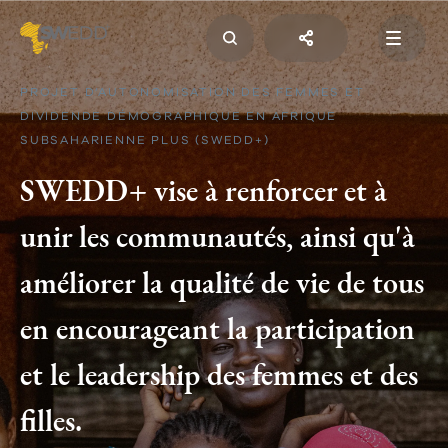
Aller
au
contenu
principal
Main
navigation
PROJET D’AUTONOMISATION DES FEMMES ET
DIVIDENDE DÉMOGRAPHIQUE EN AFRIQUE
SUBSAHARIENNE PLUS (SWEDD+)
SWEDD+ vise à renforcer et à
unir les communautés, ainsi qu'à
améliorer la qualité de vie de tous
en encourageant la participation
et le leadership des femmes et des
filles.