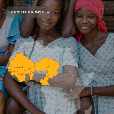
CHOISIR UN PAYS
BÉNIN
BURKINA FASO
CAMEROUN
CÔTE D'IVOIRE
THE GAMBIA
GUINÉE
MALI
MAURITANIE
NIGER
SÉNÉGAL
TCHAD
TOGO