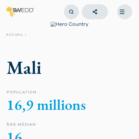
Aller
au
contenu
principal
Main
navigation
ACCUEIL
Mali
POPULATION
16,9 millions
ȂGE MÉDIAN
16