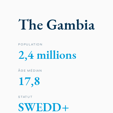
The Gambia
POPULATION
2,4 millions
ȂGE MÉDIAN
17,8
STATUT
SWEDD+