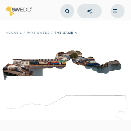
Aller
au
contenu
principal
Main
navigation
ACCUEIL
PAYS SWEDD
THE GAMBIA